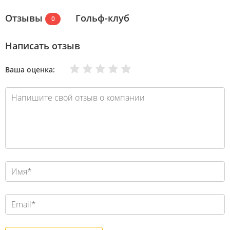
Отзывы
Гольф-клуб
0
Написать отзыв
Очень плохо
Нормально
Плохо
Хорошо
Отлично
Ваша оценка: