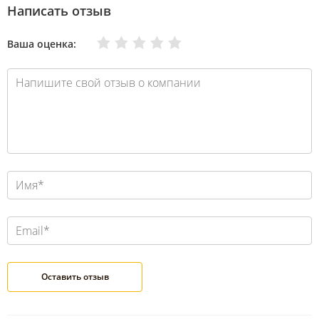
Написать отзыв
Очень плохо
Нормально
Плохо
Хорошо
Отлично
Ваша оценка: