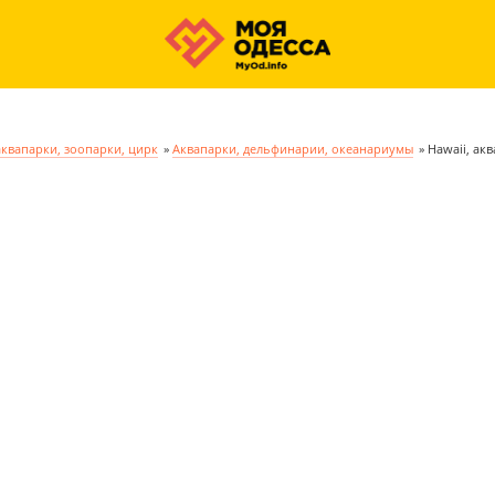
аквапарки, зоопарки, цирк
»
Аквапарки, дельфинарии, океанариумы
»
Hawaii, ак