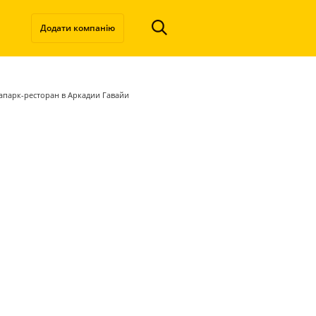
Додати компанію
вапарк-ресторан в Аркадии Гавайи