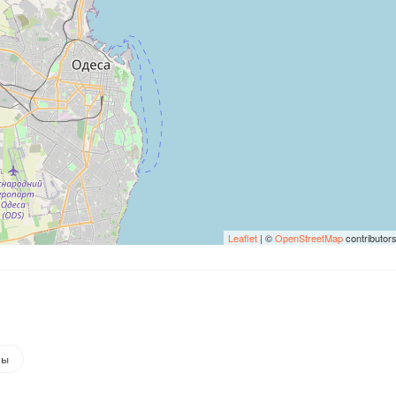
Leaflet
| ©
OpenStreetMap
contributor
мы