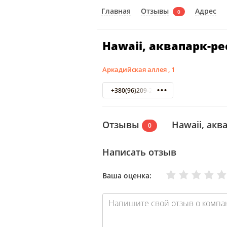
Отзывы
Главная
Адрес
0
Hawaii, аквапарк-р
Аркадийская аллея , 1
+380(96)209-20-18
Отзывы
Hawaii, акв
0
Написать отзыв
Очень плохо
Нормально
Плохо
Хорошо
Отлично
Ваша оценка: