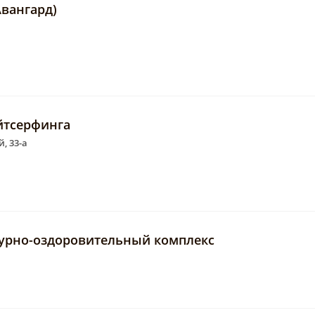
Авангард)
айтсерфинга
, 33-а
урно-оздоровительный комплекс