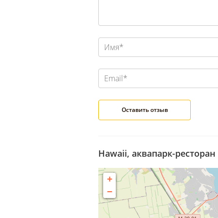
Hawaii, аквапарк-ресторан
+
−