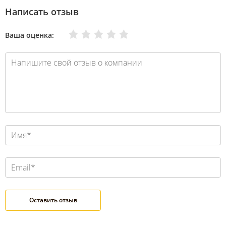
Написать отзыв
Очень плохо
Нормально
Плохо
Хорошо
Отлично
Ваша оценка: