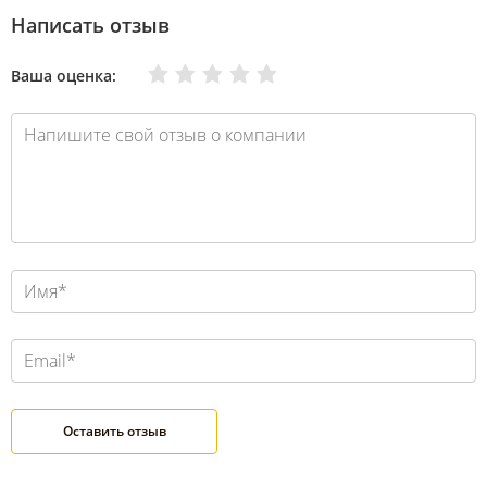
Написать отзыв
Очень плохо
Нормально
Плохо
Хорошо
Отлично
Ваша оценка: