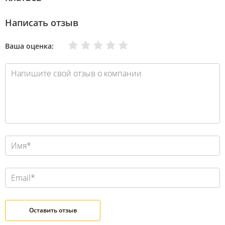
Написать отзыв
Очень плохо
Нормально
Плохо
Хорошо
Отлично
Ваша оценка: