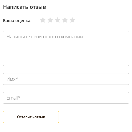
Написать отзыв
Очень плохо
Нормально
Плохо
Хорошо
Отлично
Ваша оценка: