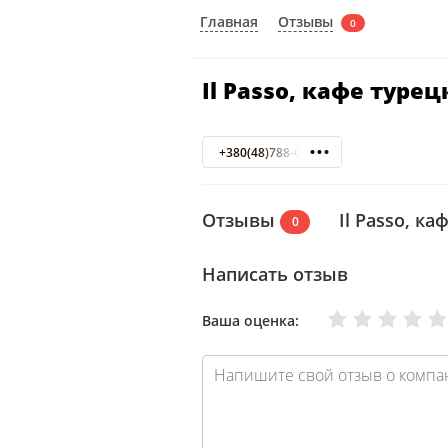
Отзывы
Главная
0
Il Passo, кафе туре
+380(48)788-01-81
Отзывы
Il Passo, к
0
Написать отзыв
Очень плохо
Нормально
Плохо
Хорошо
Отлично
Ваша оценка: