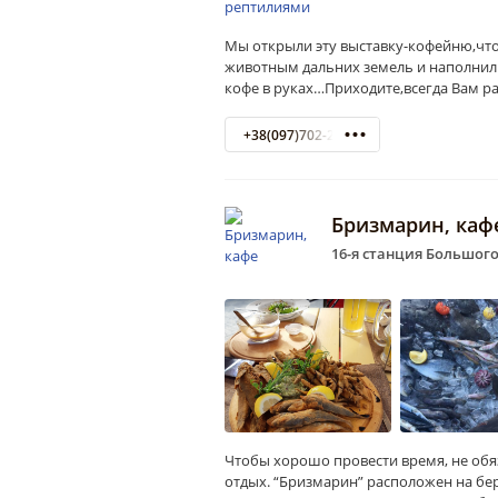
Мы открыли эту выставку-кофейню,что
животным дальних земель и наполнил
кофе в руках…Приходите,всегда Вам р
+38(097)702-28-60
Бризмарин, каф
16-я станция Большого
Чтобы хорошо провести время, не обя
отдых. “Бризмарин” расположен на бер