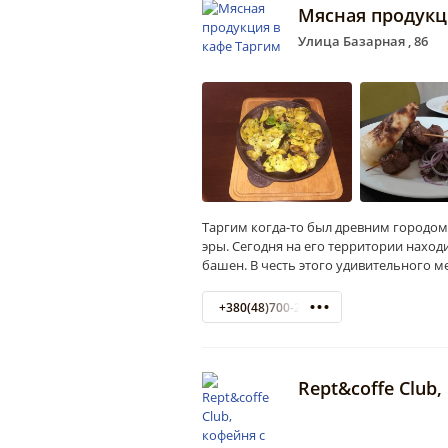
Мясная продукц
Улица Базарная , 86
Таргим когда-то был древним городом
эры. Сегодня на его территории нахо
башен. В честь этого удивительного м
+380(48)700-28-91
Rept&coffe Club