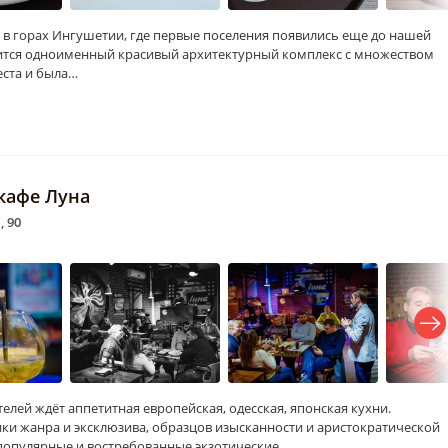
 в горах Ингушетии, где первые поселения появились еще до нашей
дится одноименный красивый архитектурный комплекс с множеством
еста и была…
, кафе Луна
, 90
ителей ждёт аппетитная европейская, одесская, японская кухни.
ики жанра и эксклюзива, образцов изысканности и аристократической
 популярные и востребованные экзотические…