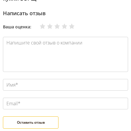
Написать отзыв
Очень плохо
Нормально
Плохо
Хорошо
Отлично
Ваша оценка: