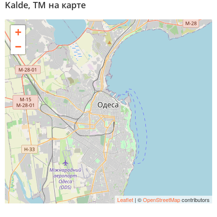
Kalde, ТМ на карте
+
−
Leaflet
| ©
OpenStreetMap
contributors