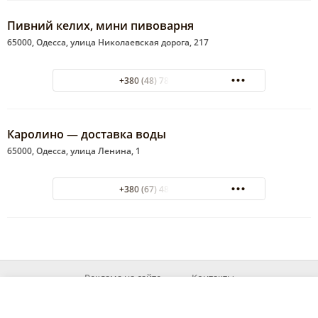
Пивний келих, мини пивоварня
65000, Одесса, улица Николаевская дорога, 217
+380 (48) 789-09-13
Каролино — доставка воды
65000, Одесса, улица Ленина, 1
+380 (67) 481-87-67
Реклама на сайте
Контакты
© 2026 MyOd.info
При використанні матеріалів із сайту посилання на джерело обов'язкове.