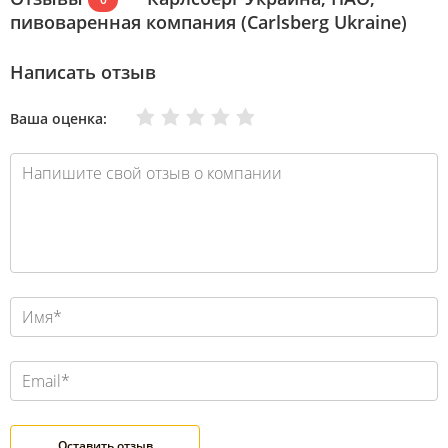
пивоваренная компания (Carlsberg Ukraine)
Написать отзыв
Очень плохо
Нормально
Плохо
Хорошо
Отлично
Ваша оценка: