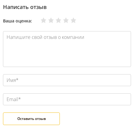
Написать отзыв
Очень плохо
Нормально
Плохо
Хорошо
Отлично
Ваша оценка: