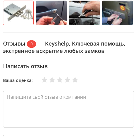
Отзывы
Keyshelp, Ключевая помощь,
0
экстренное вскрытие любых замков
Написать отзыв
Очень плохо
Нормально
Плохо
Хорошо
Отлично
Ваша оценка: