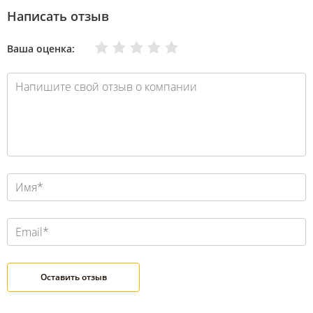
Написать отзыв
Очень плохо
Нормально
Плохо
Хорошо
Отлично
Ваша оценка: