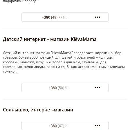
подарочка к порогу…
+380 (48) 771-07-70 Одесса
Детский интернет – магазин KlёvaMama
Детский интернет-магазин “KlёvaMama” предлагает широкий выбор
товаров, более 8000 позиций, для детей и родителей – коляски,
кроватки, манежи, игрушки, товары для мам, стульчики для
кормления, велосипеды, парты и тд. В наш ассортимент мы включаем
только…
+380 (50) 579-70-00
Солнышко, интернет-магазин
+380 (67) 271-57-83