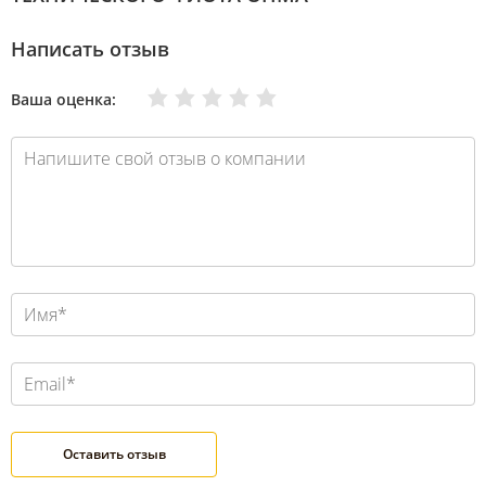
Написать отзыв
Очень плохо
Нормально
Плохо
Хорошо
Отлично
Ваша оценка: