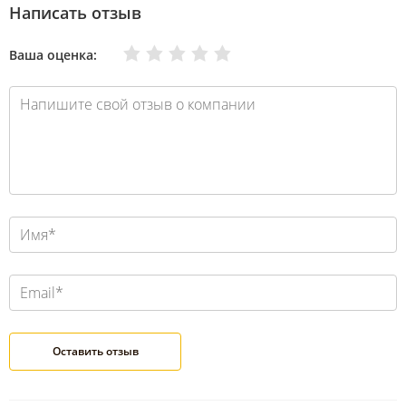
Написать отзыв
Очень плохо
Нормально
Плохо
Хорошо
Отлично
Ваша оценка: