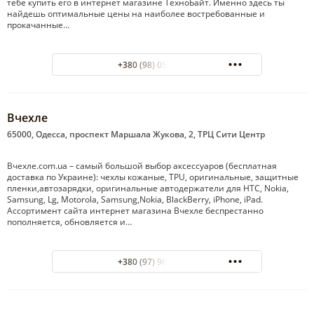
тебе купить его в интернет магазине ТехноБайт. Именно здесь ты
найдешь оптимальные цены на наиболее востребованные и
прокачанные…
+380 (98) 051-33-51
Вчехле
65000, Одесса, проспект Маршала Жукова, 2, ТРЦ Сити Центр
Вчехле.com.ua – cамый большой выбор аксессуаров (бесплатная
доставка по Украине): чехлы кожаные, TPU, оригинальные, защитные
пленки,автозарядки, оригинальные автодержатели для HTC, Nokia,
Samsung, Lg, Motorola, Samsung,Nokia, BlackBerry, iPhone, iPad.
Ассортимент сайта интернет магазина Вчехле беспрестанно
пополняется, обновляется и…
+380 (97) 963-05-23