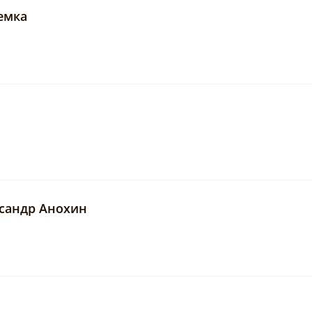
емка
сандр Анохин