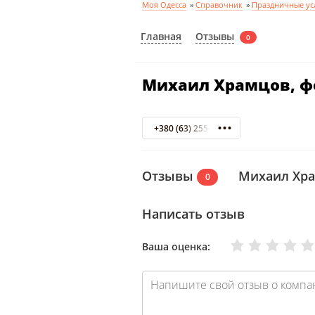
Моя Одесса
»
Справочник
»
Праздничные ус
Отзывы
Главная
0
Михаил Храмцов, ф
+380 (63) 255-30-18
Отзывы
Михаил Хра
0
Написать отзыв
Очень плохо
Нормально
Плохо
Хорошо
Отлично
Ваша оценка: