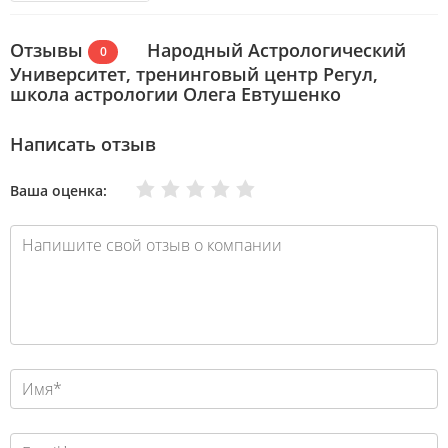
Отзывы
Народный Астрологический
0
Университет, тренинговый центр Регул,
школа астрологии Олега Евтушенко
Написать отзыв
Очень плохо
Нормально
Плохо
Хорошо
Отлично
Ваша оценка: