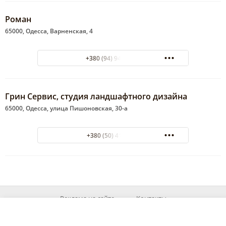
Роман
65000, Одесса, Варненская, 4
+380 (94) 949-9438
Грин Сервис, студия ландшафтного дизайна
65000, Одесса, улица Пишоновская, 30-а
+380 (50) 4152827
Реклама на сайте
Контакты
© 2026 MyOd.info
При використанні матеріалів із сайту посилання на джерело обов'язкове.