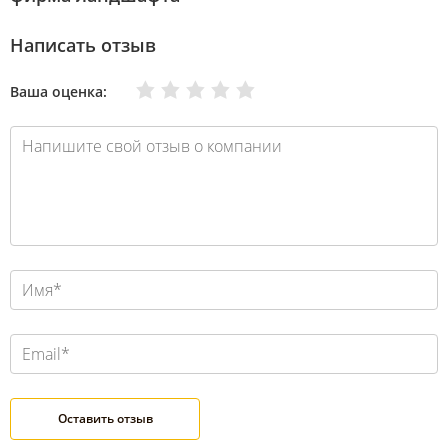
Написать отзыв
Очень плохо
Нормально
Плохо
Хорошо
Отлично
Ваша оценка: