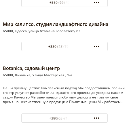
+380 (66) 4789236
Мир калипсо, студия ландшафтного дизайна
65000, Одесса, улица Атамана Головатого, 63
+380 (48) 795-29-57
Botanica, садовый центр
65000, Лиманка, Улица Мастерская , 1-а
Наши преимущества: Комплексный подход Мы предоставляем полный
спектр услуг: от разработки ландшафтного проекта до ухода за вашим
садом Качество Мы занимаемся любимым делом и не тратим свое
время на некачественную продукцию Приятные цены Мы работаем…
+380(63)717-68-42