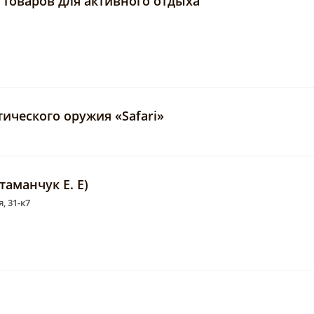
н товаров для активного отдыха
ического оружия «Safari»
таманчук Е. Е)
, 31-к7