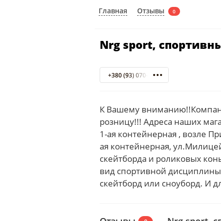
Отзывы
Главная
0
Nrg sport, спортив
+380 (93) 070-50-60
К Вашему вниманию!!Компани
розницу!!! Адреса наших маг
1-ая контейнерная , возле П
ая контейнерная, ул.Милицей
скейтборда и роликовых кон
вид спортивной дисциплины,
скейтборд или сноуборд. И д