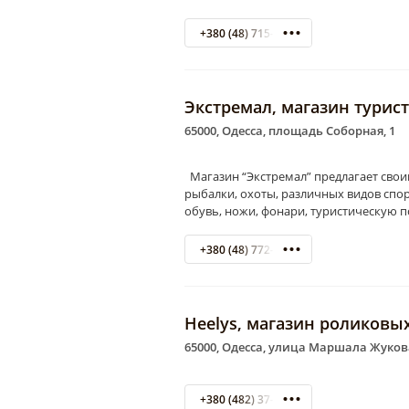
+380 (48) 715-00-07
Экстремал, магазин турис
65000, Одесса, площадь Соборная, 1
Магазин “Экстремал” предлагает свои
рыбалки, охоты, различных видов спор
обувь, ножи, фонари, туристическую 
+380 (48) 772-83-48
Heelys, ма­га­зин ро­ли­ко­вы
65000, Одесса, улица Маршала Жукова
+380 (482) 37-37-04