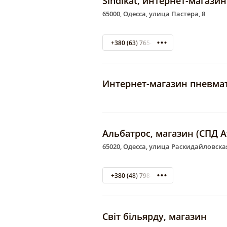
Sindikat, интернет-магази
65000, Одесса, улица Пастера, 8
+380 (63) 765-59-49
Интернет-магазин пневмат
Альбатрос, магазин (СПД А
65020, Одесса, улица Раскидайловская
+380 (48) 798-11-67
Світ більяр­ду, ма­га­зин