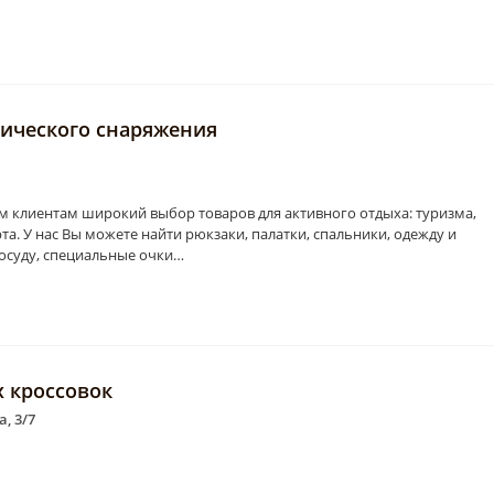
тического снаряжения
м клиентам широкий выбор товаров для активного отдыха: туризма,
та. У нас Вы можете найти рюкзаки, палатки, спальники, одежду и
посуду, специальные очки…
х крос­со­вок
, 3/7