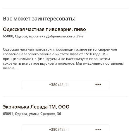
Вас может заинтересовать:
Одесская частная пивоварня, пиво
65000, Одесса, проспект Добровольского, 39-а
Одесская частная пивоварня производит живое пиво, сваренное
согласно Баварского закона о чистоте пива от 1516 года. Мы
принципиально не фильтруем и не пастеризуем пиво, хотим
сохранить все самое вкусное и полезное. Мы ежедневно поставляем
пиво в…
+380 (48) 719-67-69
Экономька Левада ТМ, ООО
65091, Одесса, улица Средняя, 36
+380 (482) 37-57-89