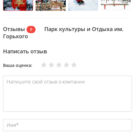
Отзывы
Парк культуры и Отдыха им.
0
Горького
Написать отзыв
Очень плохо
Нормально
Плохо
Хорошо
Отлично
Ваша оценка: