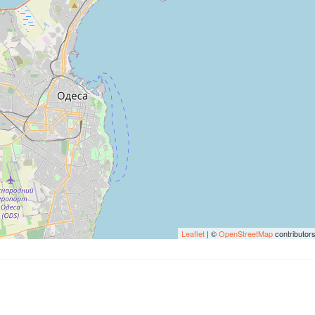
Leaflet
| ©
OpenStreetMap
contributor