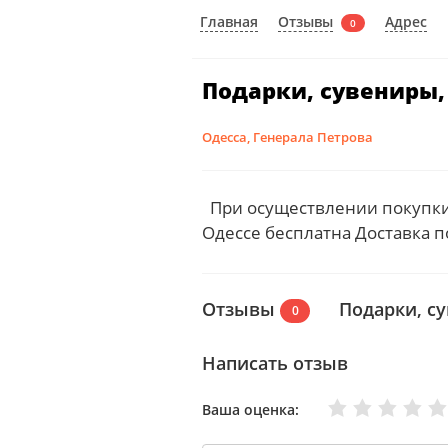
Отзывы
Главная
Адрес
0
Подарки, сувениры,
Одесса, Генерала Петрова
При осуществлении покупки 
Одессе бесплатна Доставка 
Отзывы
Подарки, с
0
Написать отзыв
Очень плохо
Нормально
Плохо
Хорошо
Отлично
Ваша оценка: