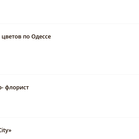
 цветов по Одессе
р- флорист
ity»