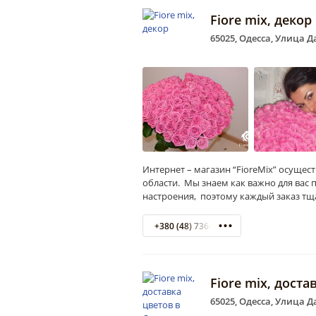
Fiore mix, декор
65025, Одесса, Улица 
Интернет – магазин “FioreMix” осущес
области. Мы знаем как важно для вас 
настроения, поэтому каждый заказ т
+380 (48) 736-60-19
Fiore mix, доста
65025, Одесса, Улица 