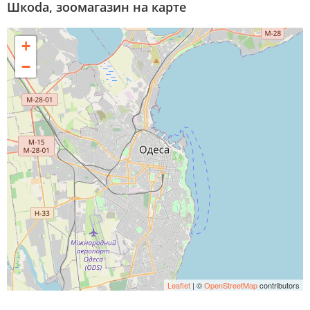
Шкоdа, зоомагазин на карте
+
−
Leaflet
| ©
OpenStreetMap
contributors