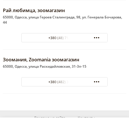
Рай любимца, зоомагазин
65000, Одесса, улица Героев Сталинграда, 98, ул. Генерала Бочарова,
44
+380 (48) 711-30-31
Зоомания, Zoomania зоомагазин
65000, Одесса, улица Раскидайловская, 31-3п-15
+380 (482) 32-20-85
Реклама на сайте
Контакты
© 2026 MyOd.info