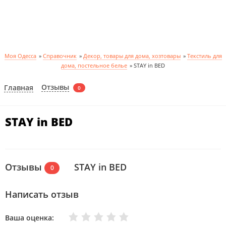
Моя Одесса
»
Справочник
»
Декор, товары для дома, хозтовары
»
Текстиль для
дома, постельное белье
»
STAY in BED
Отзывы
Главная
0
STAY in BED
Отзывы
STAY in BED
0
Написать отзыв
Очень плохо
Нормально
Плохо
Хорошо
Отлично
Ваша оценка: