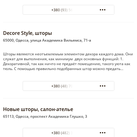
+380 (93) 563-94-44
Decore Style, шторы
65000, Одесса, улица Академика Вильямса, 71-а
Шторы являются неотъемлемым элементом декора каждого дома. Они
служат для выполнения, как минимум двух основных функций: 1.
Декоративной, так как ничто не предаёт помещению, такого уюта как
тюль. С помощью правильно подобранных штор можно предать…
+380 (48) 701-42-25
Новые шторы, салон-ателье
65113, Одесса, проспект Академика Глушко, 3
+380 (482) 35-96-51