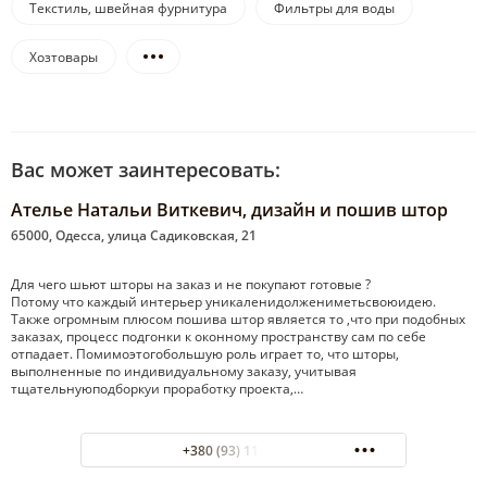
Текстиль, швейная фурнитура
Фильтры для воды
Хозтовары
Вас может заинтересовать:
Ателье Натальи Виткевич, дизайн и пошив штор
65000, Одесса, улица Садиковская, 21
Для чего шьют шторы на заказ и не покупают готовые ?
Потому что каждый интерьер уникаленидолжениметьсвоюидею.
Также огромным плюсом пошива штор является то ,что при подобных
заказах, процесс подгонки к оконному пространству сам по себе
отпадает. Помимоэтогобольшую роль играет то, что шторы,
выполненные по индивидуальному заказу, учитывая
тщательнуюподборкуи проработку проекта,…
+380 (93) 112-17-27