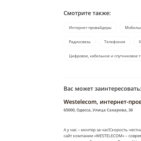
Смотрите также:
Интернет-провайдеры
Мобильн
Радиосвязь
Телефония
Х
Цифровое, кабельное и спутниковое 
Вас может заинтересовать
Westelecom, интернет-про
65000, Одесса, Улица Сахарова, 36
А у нас – монтер за час!Скорость честн
сайт компании «WESTELECOM» – совре