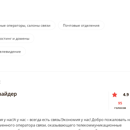
ые операторы, салоны связи
Почтовые отделения
остинг и домены
телевидение
:
вайдер
4.9
95
голосов
ая у нас!А у нас – всегда есть связь!Экономия у нас! Добро пожаловать н
менного оператора связи, оказывающего телекоммуникационные