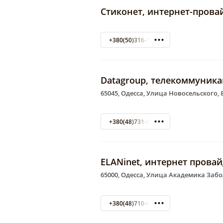
Стиконет, интернет-провай
+380(50)316-10-39
Datagroup, телекоммуник
65045, Одесса, Улица Новосельского, 8
+380(48)731-55-44
ELANinet, интернет прова
65000, Одесса, Улица Академика Забо
+380(48)710-04-10