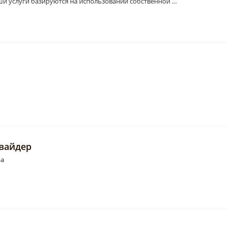
аши услуги базируются на использовании собственной …
овайдер
-а