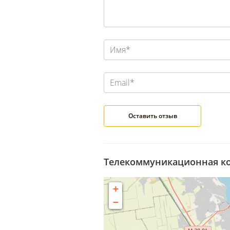
Телекоммуникационная ком
+
−