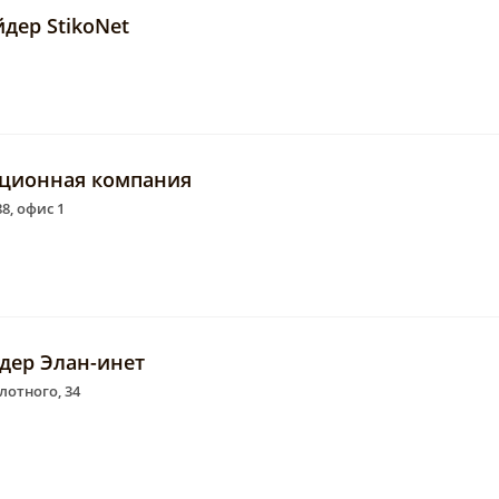
дер StikoNet
ационная компания
8, офис 1
йдер Элан-инет
лотного, 34