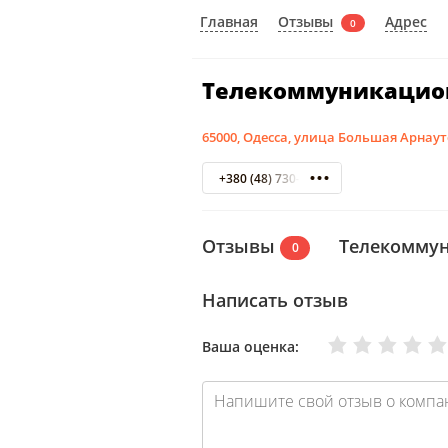
Отзывы
Главная
Адрес
0
Телекоммуникацион
65000, Одесса, улица Большая Арнаутс
+380 (48) 730-53-30
Отзывы
Телекоммун
0
Написать отзыв
Очень плохо
Нормально
Плохо
Хорошо
Отлично
Ваша оценка: