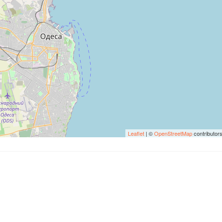
Leaflet
| ©
OpenStreetMap
contributor