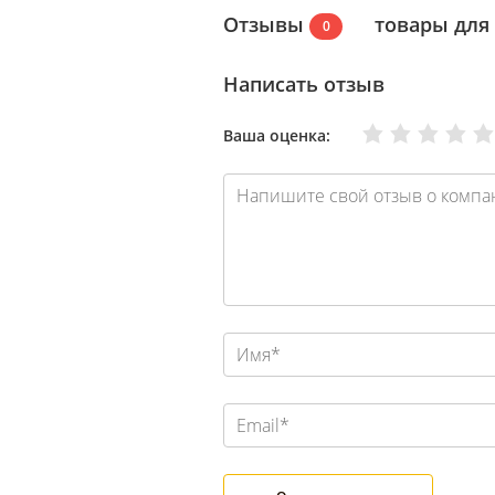
Отзывы
товары для
0
Написать отзыв
Очень плохо
Нормально
Плохо
Хорошо
Отлично
Ваша оценка: