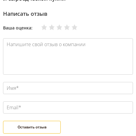
Написать отзыв
Очень плохо
Нормально
Плохо
Хорошо
Отлично
Ваша оценка: