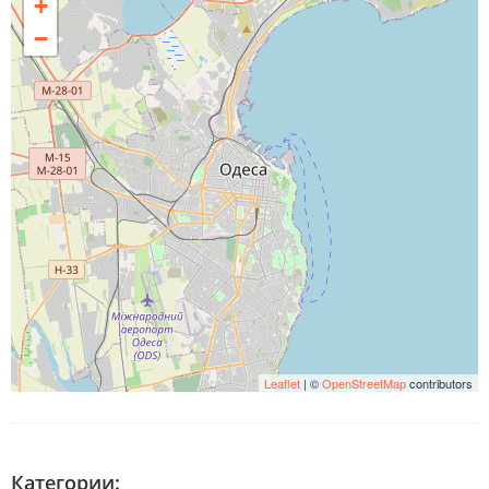
+
−
Leaflet
| ©
OpenStreetMap
contributors
Категории: