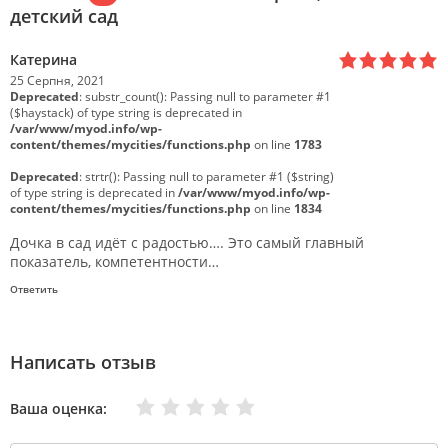
детский сад
Катерина
25 Серпня, 2021
Deprecated
: substr_count(): Passing null to parameter #1
($haystack) of type string is deprecated in
/var/www/myod.info/wp-
content/themes/mycities/functions.php
on line
1783
Deprecated
: strtr(): Passing null to parameter #1 ($string)
of type string is deprecated in
/var/www/myod.info/wp-
content/themes/mycities/functions.php
on line
1834
Дочка в сад идёт с радостью…. Это самый главный
показатель, компетентности…
Ответить
Написать отзыв
Очень плохо
Нормально
Плохо
Хорошо
Отлично
Ваша оценка: