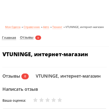
Моя Одесса
»
Справочник
»
Авто
»
Тюнинг
»
VTUNINGE, интернет-магазин
Отзывы
Главная
0
VTUNINGE, интернет-магазин
Отзывы
VTUNINGE, интернет-магазин
0
Написать отзыв
Очень плохо
Нормально
Плохо
Хорошо
Отлично
Ваша оценка: