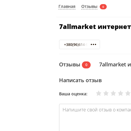
Отзывы
Главная
0
7allmarket интерне
+380(96)614-96-19
Отзывы
7allmarket
0
Написать отзыв
Очень плохо
Нормально
Плохо
Хорошо
Отлично
Ваша оценка: