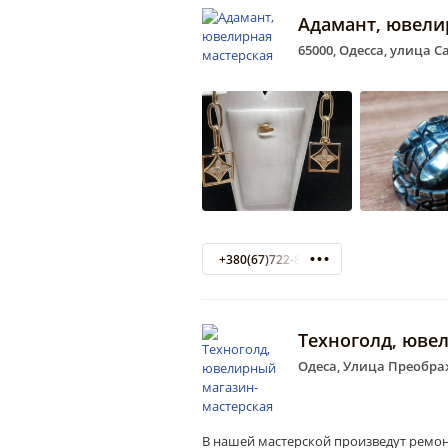
Адамант, ювели
65000, Одесса, улица С
+380(67)722-81-52
Техноголд, юве
Одеса, Улица Преображ
В нашей мастерской произведут ремон