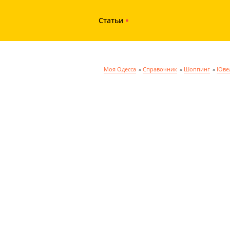
Статьи
Моя Одесса
»
Справочник
»
Шоппинг
»
Ювел