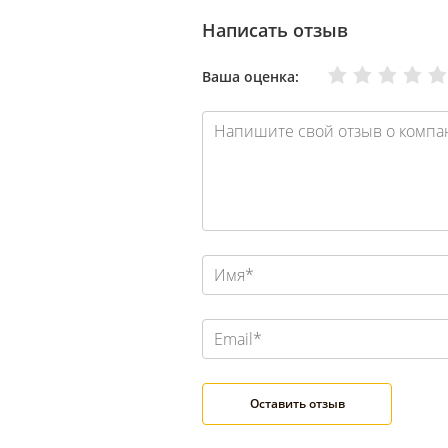
Написать отзыв
Очень плохо
Нормально
Плохо
Хорошо
Отлично
Ваша оценка: