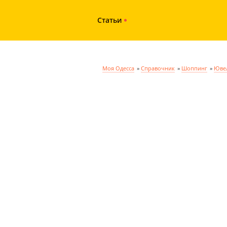
Статьи
Моя Одесса
»
Справочник
»
Шоппинг
»
Ювел