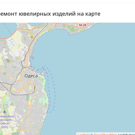
ремонт ювелирных изделий на карте
Leaflet
| ©
OpenStreetMap
contributor