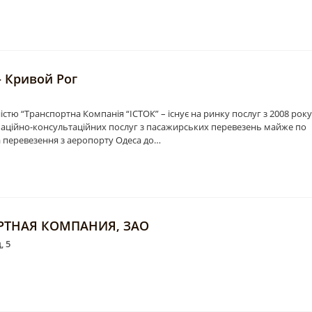
– Кривой Рог
тю “Транспортна Компанія “ІСТОК” – існує на ринку послуг з 2008 року
аційно-консультаційних послуг з пасажирських перевезень майже по
а перевезення з аеропорту Одеса до…
РТНАЯ КОМПАНИЯ, ЗАО
, 5