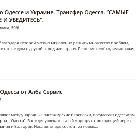
о Одессе и Украине. Трансфер Одесса. “САМЫЕ
И УБЕДИТЕСЬ”.
ямса, 59/8
а, благодаря которой можно мгновенно решить множество проблем,
же с отъездом в другой город или страну. Решение необходимых задач,
Одесса от Алба Сервис
8
твляет международные пассажирские перевозки, предлагает одесситам
рна – Одесса”. Вас ждет увлекательный маршрут, проходящий через
мыния и Болгария. Наш автопарк состоит из новых…