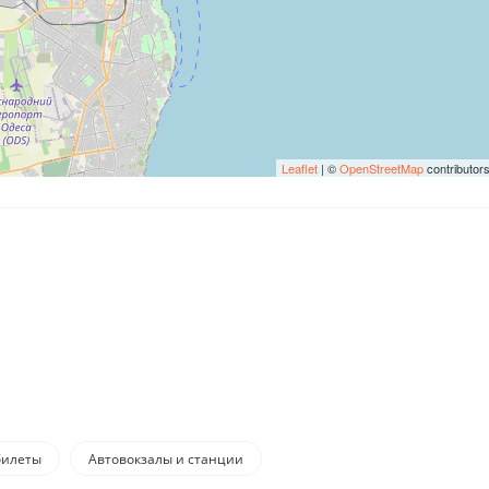
Leaflet
| ©
OpenStreetMap
contributor
билеты
Автовокзалы и станции