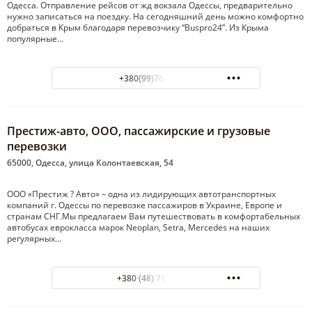
Одесса. Отправление рейсов от жд вокзала Одессы, предварительно
нужно записаться на поездку. На сегодняшний день можно комфортно
добраться в Крым благодаря перевозчику “Buspro24”. Из Крыма
популярные…
+380(99)762-63-22
Престиж-авто, ООО, пассажирские и грузовые
перевозки
65000, Одесса, улица Колонтаевская, 54
ООО «Престиж ? Авто» – одна из лидирующих автотранспортных
компаний г. Одессы по перевозке пассажиров в Украине, Европе и
странам СНГ.Мы предлагаем Вам путешествовать в комфортабельных
автобусах еврокласса марок Neoplan, Setra, Mercedes на наших
регулярных…
+380 (48) 787-50-60