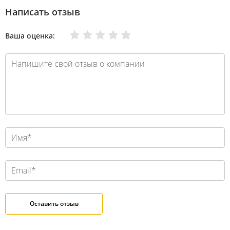
Написать отзыв
Очень плохо
Нормально
Плохо
Хорошо
Отлично
Ваша оценка: