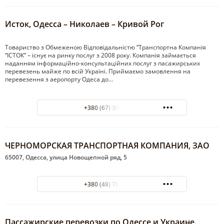
Исток, Одесса – Николаев – Кривой Рог
Товариство з Обмеженою Відповідальністю “Транспортна Компанія
“ІСТОК” – існує на ринку послуг з 2008 року. Компанія займається
наданням інформаційно-консультаційних послуг з пасажирських
перевезень майже по всій Україні. Приймаємо замовлення на
перевезення з аеропорту Одеса до…
+380 (67) 360-20-10
ЧЕРНОМОРСКАЯ ТРАНСПОРТНАЯ КОМПАНИЯ, ЗАО
65007, Одесса, улица Новощепной ряд, 5
+380 (48) 780-00-72
Пассажирские перевозки по Одессе и Украине.