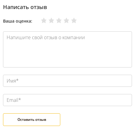
Написать отзыв
Очень плохо
Нормально
Плохо
Хорошо
Отлично
Ваша оценка: