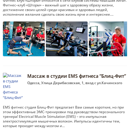
Фитнес клуб «Шторм» относится к сети клубов системы «Высшая лига».
Фитнес–клуб «Шторм» – важный шаг к здоровому образу жизни,
достижение своих целей среди красивых и здоровых людей,
исполнение желания сделать свою жизнь ярче и интереснее….
Массаж в студии EMS фитнеса “Блиц-Фит”
Одесса, Улица Дерибасовская, 1, вход с ул.Качинского
EMS фитнес студия Блиц-Фит предлагает Вам самые короткие, но при
этом эффективные ЭМС-тренировки под руководством персонального
тренера! Electrical Muscle Stimulation (EMS) – это импульсная
электростимуляция мышечных волокон. Импульсы идентичны тем,
которые проходят между мозгом и…