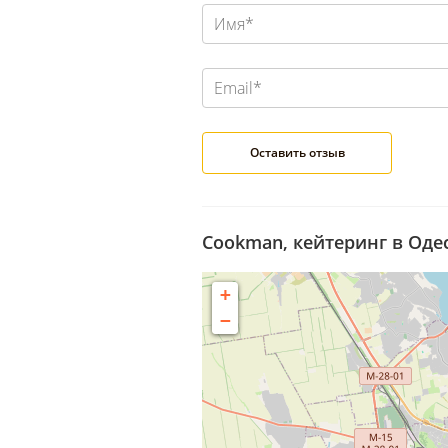
Cookman, кейтеринг в Одес
+
−