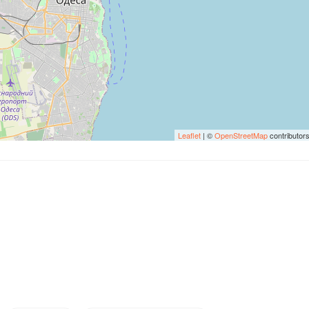
Leaflet
| ©
OpenStreetMap
contributor