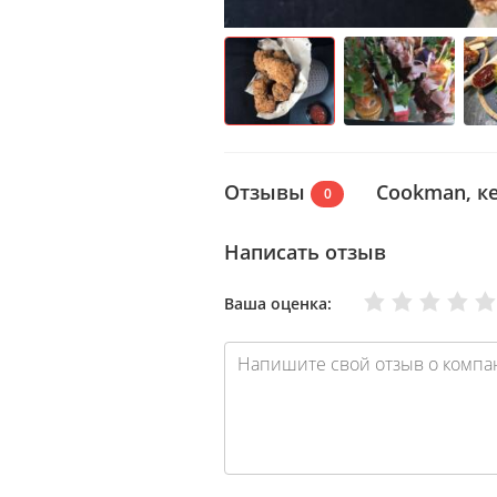
Отзывы
Cookman, к
0
Написать отзыв
Очень плохо
Нормально
Плохо
Хорошо
Отлично
Ваша оценка: