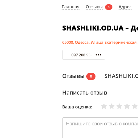
Отзывы
Главная
Адрес
0
SHASHLIKI.OD.UA – Д
65000, Одесса, Улица Екатериненская,
097 208 93-93
Отзывы
SHASHLIKI.O
0
Написать отзыв
Очень плохо
Нормально
Плохо
Хорошо
Отлично
Ваша оценка: