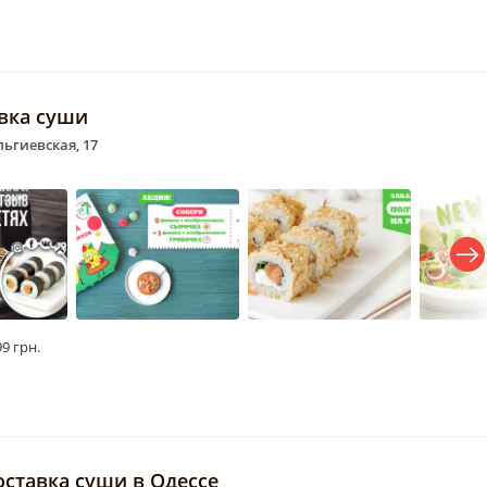
авка суши
льгиевская, 17
99 грн.
оставка суши в Одессе