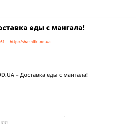
оставка еды с мангала!
 61
http://shashliki.od.ua
D.UA – Доставка еды с мангала!