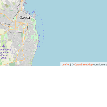
Leaflet
| ©
OpenStreetMap
contributor