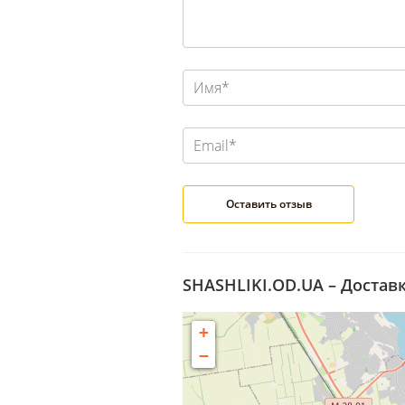
SHASHLIKI.OD.UA – Доставк
+
−