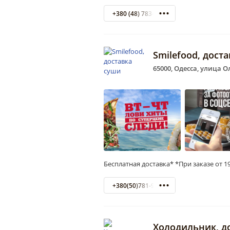
+380 (48) 783-26-25 Доставка
Smilefood, дост
65000, Одесса, улица О
Бесплатная доставка* *При заказе от 1
+380(50)781-95-55
Холодильник, д