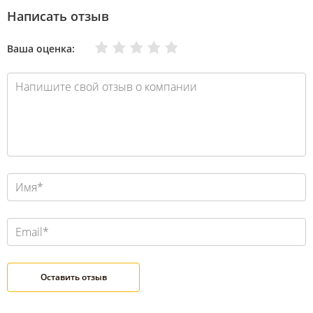
Написать отзыв
Очень плохо
Нормально
Плохо
Хорошо
Отлично
Ваша оценка: