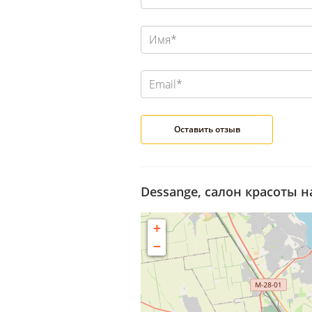
Dessange, салон красоты н
+
−