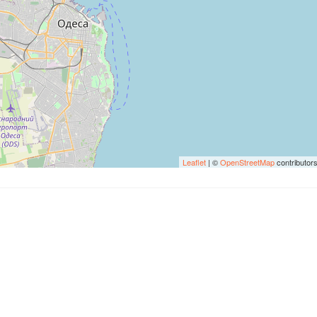
Leaflet
| ©
OpenStreetMap
contributor