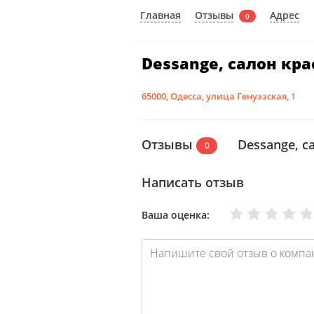
Отзывы
Главная
Адрес
0
Dessange, салон кр
65000, Одесса, улица Генуэзская, 1
Отзывы
Dessange, с
0
Написать отзыв
Очень плохо
Нормально
Плохо
Хорошо
Отлично
Ваша оценка: