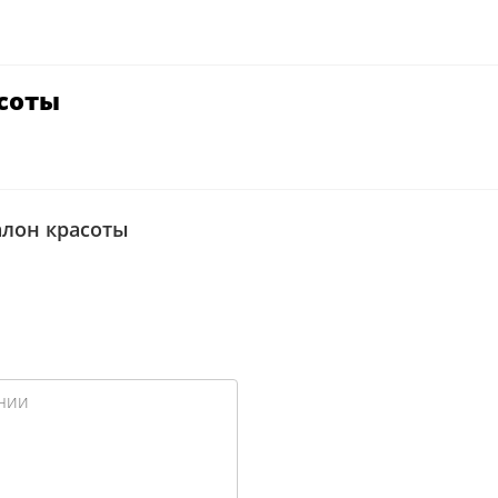
асоты
алон красоты