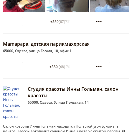
+380(67)737-48-91
Mamapapa, детская парикмахерская
65000, Одесса, улица Гоголя, 10, офис 1
+380 (48) 701-28-89
Студия красоты Инны Гольман, салон
красоты
65000, Одесса, Улица Польская, 14
Салон красоты Инны Гольман находится Польской угол Бунина, в
центре Одессы. Руководит салоном Инна, мастер с опытом работы 30