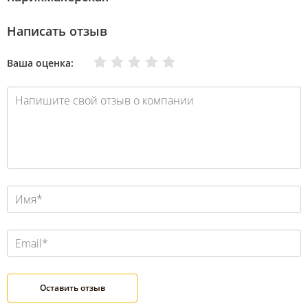
Написать отзыв
Очень плохо
Нормально
Плохо
Хорошо
Отлично
Ваша оценка: