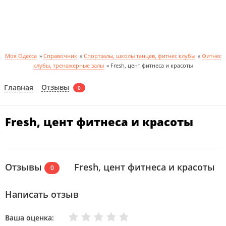
Моя Одесса
»
Справочник
»
Спортзалы, школы танцев, фитнес клубы
»
Фитнес
клубы, тренажерные залы
»
Fresh, цент фитнеса и красоты
Отзывы
Главная
0
Fresh, цент фитнеса и красоты
Отзывы
Fresh, цент фитнеса и красоты
0
Написать отзыв
Очень плохо
Нормально
Плохо
Хорошо
Отлично
Ваша оценка: