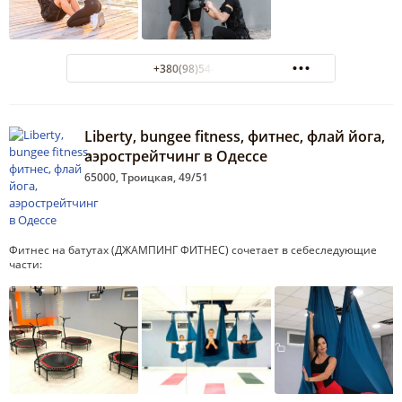
+380(98)544-99-11
Liberty, bungee fitness, фитнес, флай йога,
аэрострейтчинг в Одессе
65000, Троицкая, 49/51
Фитнес на батутах (ДЖАМПИНГ ФИТНЕС) сочетает в себеследующие
части: