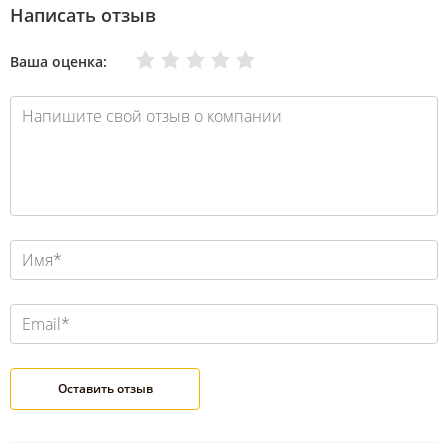
Написать отзыв
Очень плохо
Нормально
Плохо
Хорошо
Отлично
Ваша оценка: