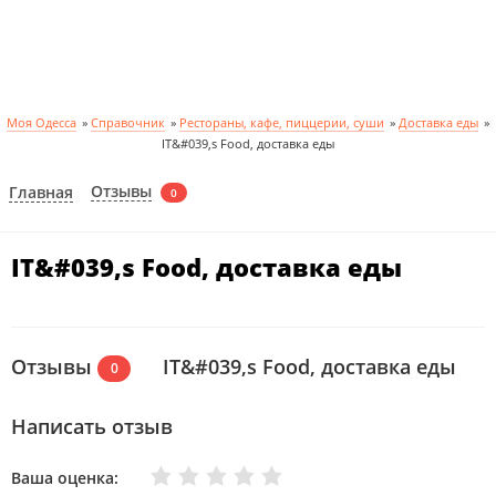
Моя Одесса
»
Справочник
»
Рестораны, кафе, пиццерии, суши
»
Доставка еды
»
IT&#039,s Food, доставка еды
Отзывы
Главная
0
IT&#039,s Food, доставка еды
Отзывы
IT&#039,s Food, доставка еды
0
Написать отзыв
Очень плохо
Нормально
Плохо
Хорошо
Отлично
Ваша оценка: