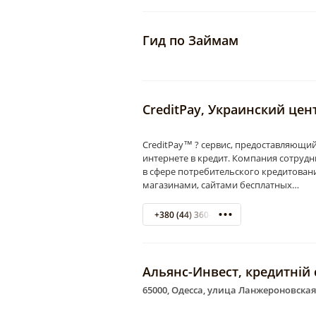
Гид по Займам
CreditPay, Украинский це
CreditPay™ ? сервис, предоставляющи
интернете в кредит. Компания сотру
в сфере потребительского кредитован
магазинами, сайтами бесплатных…
+380 (44) 360-73-79
Альянс-Инвест, кредитній
65000, Одесса, улица Ланжероновская,