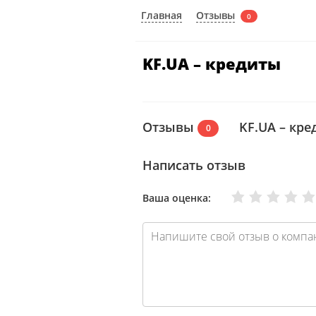
Отзывы
Главная
0
KF.UA – кредиты
Отзывы
KF.UA – кр
0
Написать отзыв
Очень плохо
Нормально
Плохо
Хорошо
Отлично
Ваша оценка: