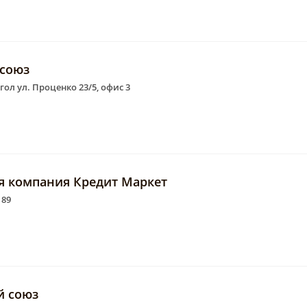
 союз
угол ул. Проценко 23/5, офис 3
я компания Кредит Маркет
 89
й союз