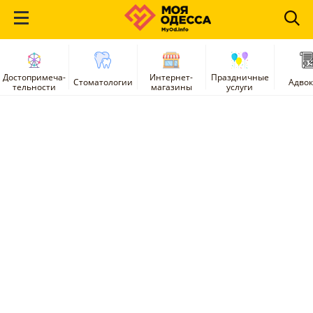
Достопримеча-
Интернет-
Праздничные
Стоматологии
Адво
тельности
магазины
услуги