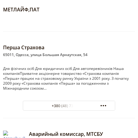
МЕТЛАЙФ,ПАТ
Перша Страхова
65011, Одесса, улица Большая Арнаутская, 54
Для фізічних осіб Для юридичних осіб Для автоперевізників Наша
компаніяПриватне акціонерне товариство «Страхова компанія
«Перша» працює на страховому ринку України з 2001 року. З початку
2009 року «Страхова компанія «Перша» за погодженням з
Міжнародним союзом…
+380 (48) 737-59-00
Аварийный комиссар, МТСБУ