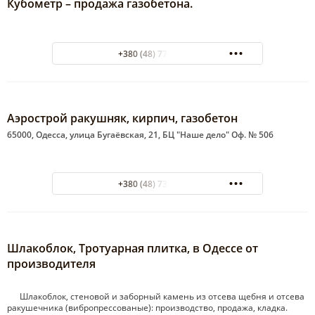
Кубометр – продажа газобетона.
+380 (48) 771-52-20
Аэрострой ракушняк, кирпич, газобетон
65000, Одесса, улица Бугаёвская, 21, БЦ "Наше дело" Оф. № 506
+380 (48) 734-12-55
Шлакоблок, Тротуарная плитка, в Одессе от
производителя
Шлакоблок, стеновой и заборный камень из отсева щебня и отсева
ракушечника (вибропрессованые): производство, продажа, кладка.