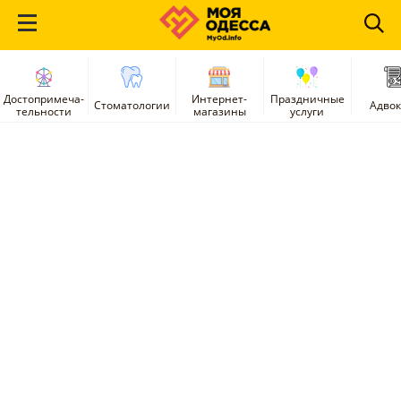
Достопримеча-
Интернет-
Праздничные
Стоматологии
Адво
тельности
магазины
услуги