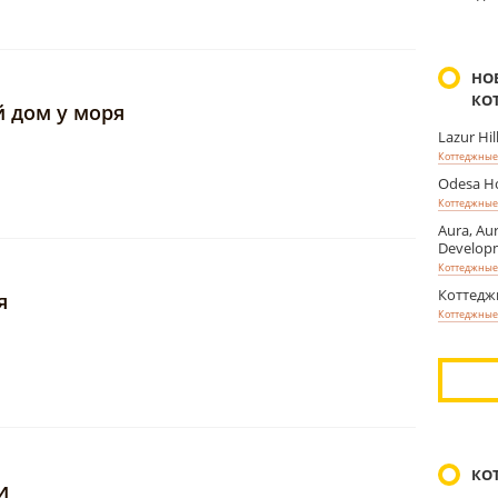
НО
КО
 дом у моря
Lazur Hi
Коттеджные 
Odesa H
Коттеджные 
Aura, Au
Develop
Коттеджные 
Коттедж
я
Коттеджные 
КО
и