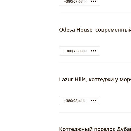
+380(67)634-77-00
Odesa House, современный
+380(73)088-08-88
Lazur Hills, коттеджи у мор
+380(98)416-19-08
Коттеджный поселок Дуба