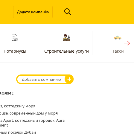
Додати компанію
Нотариусы
Строительные услуги
Такси
Добавить компанию
ХОЖИЕ
lls, коттеджи у моря
ouse, современный дом у моря
ra Apart, коттеджный городок, Aura
ment
ный поселок Дубаи