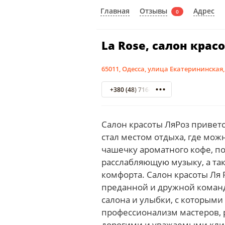
Отзывы
Главная
Адрес
0
La Rose, салон крас
65011, Одесса, улица Екатерининская,
+380 (48) 716-57-50
Салон красоты ЛяРоз приветс
стал местом отдыха, где мо
чашечку ароматного кофе, по
расслабляющую музыку, а так
комфорта. Салон красоты Ля 
преданной и дружной коман
салона и улыбки, с которым
профессионализм мастеров, 
дорогими и уважаемыми кли