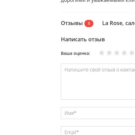
Отзывы
La Rose, са
0
Написать отзыв
Очень плохо
Нормально
Плохо
Хорошо
Отлично
Ваша оценка: